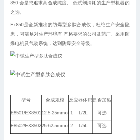
850 会是您追求高合成纯度、 低试剂消耗的生产型机器的
之选。
Ex850是全新推出的防爆型多肽合成仪，杜绝生产安全隐
患，可满足对生产环境有 严格要求的公司及药厂。采用防
爆电机及气动系统，达到防爆安全等级。
型号
合成规模
反应器体积
是否加热
E8501/EX8501
12.5-25
mmol
1
L/2L
可选
E8502/EX8502
25-62.5
mmol
2
L/5L
可选