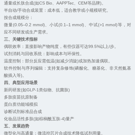
通量或长肽合成(如CS Bio、AAPPTec、CEM等品牌)。
半自动/手动合成装置：成本低，适合教学或小规模研究。
按合成规模分：
微量(0.05–0.2 mmol)、小试(0.1–1 mmol)、中试(>1 mmol)等，对
应不同研发或生产需求。
三、关键技术指标
偶联效率：直接影响产物纯度，有些仪器可达99.5%以上/步。
试剂消耗与回收系统：影响成本与环保性。
温度控制：部分反应需低温(如减少消旋)或加热加速偶联。
软件控制与序列编辑：支持复杂修饰(磷酸化、糖基化、非天然氨基
酸插入等)。
四、典型应用场景
新药研发(如GLP-1类似物、抗菌肽)
多肽疫苗抗原制备
蛋白质功能域模拟
诊断试剂标准品合成
化妆品活性多肽(如棕榈酰五肽-4)量产
五、发展趋势
微型化与高通量：微流控芯片合成技术降低试剂用量。