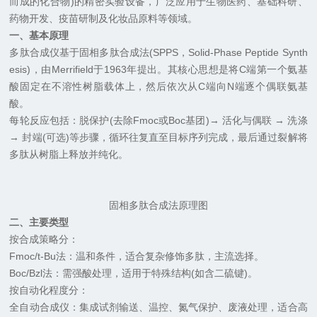
而成的化合物)的精密实验设备，广泛应用于生物医药、基础科研、
药物开发、疫苗研制及化妆品原料等领域。
一、基本原理
多肽合成仪基于固相多肽合成法(SPPS，Solid-Phase Peptide Synth
esis)，由Merrifield于1963年提出。其核心思想是将C端第一个氨基
酸固定在不溶性树脂载体上，然后依次从C端向N端逐个偶联氨基
酸。
每轮反应包括：脱保护(去除Fmoc或Boc基团)→ 活化与偶联 → 洗涤
→ 封端(可选)等步骤，循环往复直至目标序列完成，最后通过裂解将
多肽从树脂上释放并纯化。
固相多肽合成法原理图
二、主要类型
按合成策略分：
Fmoc/t-Bu法：温和条件，适合复杂修饰多肽，主流选择。
Boc/Bzl法：需强酸处理，适用于特殊结构(如含二硫键)。
按自动化程度分：
全自动合成仪：集成试剂输送、温控、氮气保护、废液处理，适合高