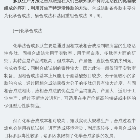
多肽生产方法
之合成法是在人们已获知某种有特定活性的氨基酸
组成的序列，利用其生产特定活性肽的方法。
合成法制备多肽主要分
为化学合成法、酶合成法和基因重组合成法 [8，9]。
(一)化学合成法
化学法合成多肽主要是通过固相或液相合成法制取所需的生物活
性多肽。固相合成法常用于实验室，用于蛋白质、多肽等方面的研
究，其特点是产品纯度高，但成本高、产量低，直接合成的序列短、
合成效率低，同时合成试剂的毒性较大，因此此法一般仅限于实验室
制备。固相合成法基本上只能用于氨基酸数目较少、分子量较小的多
肽的合成，通过固相合成法获得大分子的多肽仍具有较大难度。与固
相合成法相比，液相合成法的优点是产品纯度高、产量大，适用于工
业生产，经过不断地改进和*，可适用在生产价值高的短链或中链的
保健型活性肽制品。
然而化学合成成本相对较高，难以实现大规模生产，合成过程中
难免会使用有机试剂，进而造成环境污染，副反应较多，并且合成的
目标多肽毒性较多，诸多因素限制了化学合成多肽的发展。