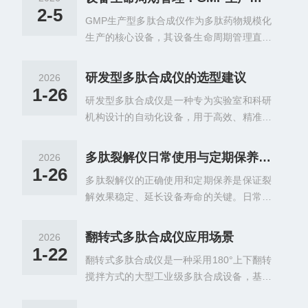
高了合成效率，为高通量筛选和组合化学研
2-5
GMP生产型多肽合成仪作为多肽药物规模化
究提供了*支撑。多通道独立反应器设计其核
生产的核心设备，其设备生命周期管理直接
心设计理念是每个反应通道都具备独立的反
关系到产品质量的稳定性和合规性。科学规
应器、液体输送系统和控制系统。每个反应
范的维护、校准与持续验证策略，是确保设
器可以独立控制温度、搅拌速度、反应时间
研发型多肽合成仪的选型建议
2026
备长期稳定运行、满足cGMP要求的关键保
等参数，互不干扰。这种设计使得不同通道
1-26
研发型多肽合成仪是一种专为实验室和科研
障。全生命周期管理理念设备生命周期管理
可以同时进行不同序列的合成，或者同一序
机构设计的自动化设备，用于高效、精准地
涵盖从设备选型、安装确认、运行维护到退
列在不同条件下的平行实验。反应器通常采
合成多肽分子，广泛应用于药物研发、生物
役报废的全过程。对于GMP生产型多肽合成
用耐腐蚀材料，如玻璃或不...
治疗、生命科学研究及材料科学等领域。研
仪，需要建立完整的设备档案，包括设备基
多肽裂解仪日常使用与定期保养指南：清洁、易损件更换与校准规范
2026
发型多肽合成仪的选型建议：根据合成规模
本信息、技术参数、安装确认报告、运行维
1-26
多肽裂解仪的正确使用和定期保养是保证裂
选择微量研发：选择小型台式多肽合成仪，
护记录、校准证书、验证报告等。通过全生
解效果稳定、延长设备寿命的关键。日常使
容积通常在10-100mL之间，支持单次1-4条
命周期管理，可以实现设备状态的可追溯、
用和保养工作主要包括清洁维护、易损件更
肽链的并行合成，满足药物靶点筛选、反应
可控制、可预测，为...
换和定期校准三个部分，需要建立规范的操
机理研究等基础科研需求。中试生产与工业
翻转式多肽合成仪应用场景
2026
作流程和记录制度。日常清洁是基础维护工
量产：选择大型落地式合成仪，容积扩展至
1-22
翻转式多肽合成仪是一种采用180°上下翻转
作。每次使用后应及时清理反应室内的残留
1-100L，配备连续进料/出料系统与自动化
搅拌方式的大型工业级多肽合成设备，基于
样品和试剂，避免交叉污染和腐蚀。使用温
控制系统，支持24小时不间断运行，适配医
固相多肽合成法(SPPS)实现高效、均匀的多
和的清洁剂和去离子水清洗反应室、管路和
药中间...