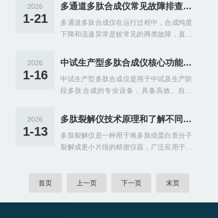
肽链构建，具有高耦合率、防爆设计及符合
样品架，对于顽固污渍可用专用清洗液浸泡
多通道多肽合成仪常见故障排查：合成纯度下降、流速异常的原因与解决方法
2026
GMP/FDA标准等特点，适用于大规模多肽
后冲洗。注意避免使用强酸强碱或有机溶
1-21
多通道多肽合成仪在运行过程中，合成纯度
药物生产。翻转式多肽合成仪应用场景：多
剂，以免损坏密封件和管路。外部清洁时用
下降和流速异常是较常见的两类故障，直接
肽药物研发：用于合成肽类激素、抗体片
软布擦拭仪器表面，保持通风口畅通。清洁
影响实验结果的可靠性和重复性。合成纯度
段、药物载体等，如胰岛素、GLP-1受体激
完成后应干燥，防止水汽残留...
下降通常表现为目标肽的产率降低、副产物
动剂等糖尿病药物，以及抗菌肽、抗癌肽等
中试生产型多肽合成仪核心功能与特点
2026
增多或杂质峰增多，而流速异常则表现为流
新型疗法。抗体生产：合成用于诱导抗体产
1-16
中试生产型多肽合成仪是用于中试及生产阶
速不稳定、流速过慢或全部停止。合成纯度
生的多肽片段，用于抗体的制备和分析。蛋
段多肽合成的专业设备，具备高效、自动
下降的主要原因包括氨基酸原料质量不佳、
白质结构研究：合成具有特定氨基酸序列的
化、稳定可靠等特点，能够满足大规模多肽
活化试剂失效、偶联反应不充分、洗涤步骤
多肽片段...
合成的需求，并广泛应用于药物研发、生物
不全以及脱保护不全等。氨基酸原料若储存
多肽裂解仪技术原理和了解不同的类型
2026
技术等领域。中试生产型多肽合成仪核心功
不当或过期，会导致偶联效率降低；活化试
1-13
多肽裂解仪是一种用于将多肽或蛋白质分子
能与特点：高效合成能力采用固相合成法，
剂如HBTU、HOBt等对湿气敏感，吸潮后活
裂解成更小片段的精密仪器，广泛应用于生
通过精密机械控制与化学反应原理，将氨基
性下降；偶联反应时间不足或温度不当，会
物学、化学、药物研发、临床诊断等领域。
酸按特定序列连接成多肽链。耦合效率高，
使部分位点未反应；...
多肽裂解仪技术原理：多肽裂解仪通过多种
平均氨基酸耦合率达99%以上，尤其适合长
方式实现分子裂解，主要包括：酶解法：利
首页
上一页
下一页
末页
肽和高难度肽的合成。反应器设计优化(如1
用胰蛋白酶、胃蛋白酶等生物酶制剂，在特
80度机械上下转动混合)，确保反应*死角，
定温度(如37℃)和反应周期(如16小时)内，
树脂无损坏。自动化与智能化全自动控制合
对蛋白质进行特异性切割。例如，胰蛋白酶